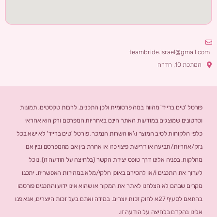
teambride.israel@gmail.com
המתכת 10, חדרה
פורטל 'טים ברייד' מהווה במה פרסומית ולכן התכנים, לרבות טקסטים, תמונות
וסרטונים שמוצגים במודעות האתר הינם באחריות המפרסם ורק הוא אחראי
כלפי הלקוחות לטיב המוצר ו\או השרות הנמכר, פורטל 'טים ברייד' לא ישא בכל
נזק/אחריות/תביעה או דרישת פיצוי כזו או אחרת בין אם מהמפרסם ובין אם
מהלקוח. בפניה אלינו דרך טופס יצירת הקשר (בלחיצה על הודעה זו), נוכל
לערוך את התכנים ו/או להסירם באופן חלקי/מלא במהירות האפשרית. יתכנו
מקרים שבהם לא הצלחנו לאתר את המקור או שהוא אינו ידוע והתכנים פורסמו
בהתאם לסעיף 27א לחוק זכות יוצרים. במידה ואתם בעל זכות היוצרים, אנא פנו
אלינו בהקדם בלחיצה על הודעה זו.​