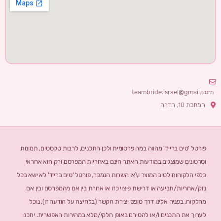
teambride.israel@gmail.com
המתכת 10, חדרה
פורטל 'טים ברייד' מהווה במה פרסומית ולכן התכנים, לרבות טקסטים, תמונות
וסרטונים שמוצגים במודעות האתר הינם באחריות המפרסם ורק הוא אחראי
כלפי הלקוחות לטיב המוצר ו\או השרות הנמכר, פורטל 'טים ברייד' לא ישא בכל
נזק/אחריות/תביעה או דרישת פיצוי כזו או אחרת בין אם מהמפרסם ובין אם
מהלקוח. בפניה אלינו דרך טופס יצירת הקשר (בלחיצה על הודעה זו), נוכל
לערוך את התכנים ו/או להסירם באופן חלקי/מלא במהירות האפשרית. יתכנו