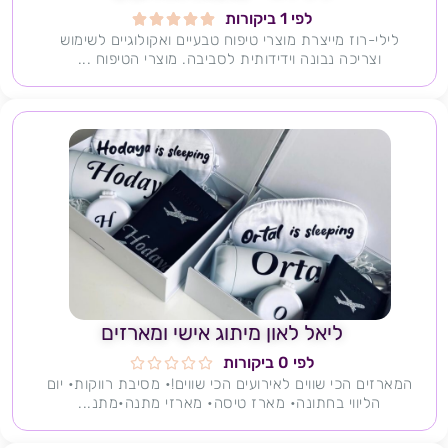
לפי 1 ביקורות





לילי-רוז מייצרת מוצרי טיפוח טבעיים ואקולוגיים לשימוש
וצריכה נבונה וידידותית לסביבה. מוצרי הטיפוח ...
ליאל לאון מיתוג אישי ומארזים
לפי 0 ביקורות





המארזים הכי שווים לאירועים הכי שווים!• מסיבת רווקות• יום
הליווי בחתונה• מארז טיסה• מארזי מתנה•מתנ...