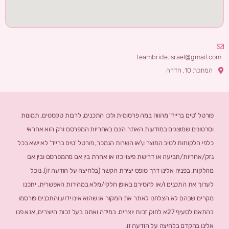
teambride.israel@gmail.com
המתכת 10, חדרה
פורטל 'טים ברייד' מהווה במה פרסומית ולכן התכנים, לרבות טקסטים, תמונות
וסרטונים שמוצגים במודעות האתר הינם באחריות המפרסם ורק הוא אחראי
כלפי הלקוחות לטיב המוצר ו\או השרות הנמכר, פורטל 'טים ברייד' לא ישא בכל
נזק/אחריות/תביעה או דרישת פיצוי כזו או אחרת בין אם מהמפרסם ובין אם
מהלקוח. בפניה אלינו דרך טופס יצירת הקשר (בלחיצה על הודעה זו), נוכל
לערוך את התכנים ו/או להסירם באופן חלקי/מלא במהירות האפשרית. יתכנו
מקרים שבהם לא הצלחנו לאתר את המקור או שהוא אינו ידוע והתכנים פורסמו
בהתאם לסעיף 27א לחוק זכות יוצרים. במידה ואתם בעל זכות היוצרים, אנא פנו
אלינו בהקדם בלחיצה על הודעה זו.​