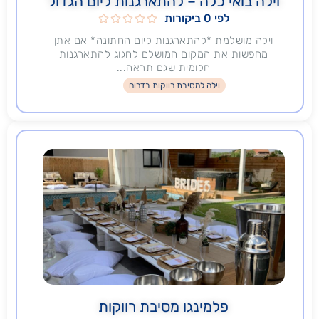
וילה בואי כלה – להתארגנות ליום הגדול
לפי 0 ביקורות





וילה מושלמת *להתארגנות ליום החתונה* אם אתן
מחפשות את המקום המושלם לחגוג להתארגנות
חלומית שגם תראה...
וילה למסיבת רווקות בדרום
פלמינגו מסיבת רווקות