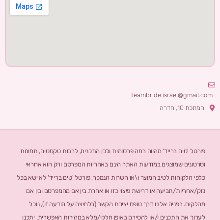
teambride.israel@gmail.com
המתכת 10, חדרה
פורטל 'טים ברייד' מהווה במה פרסומית ולכן התכנים, לרבות טקסטים, תמונות
וסרטונים שמוצגים במודעות האתר הינם באחריות המפרסם ורק הוא אחראי
כלפי הלקוחות לטיב המוצר ו\או השרות הנמכר, פורטל 'טים ברייד' לא ישא בכל
נזק/אחריות/תביעה או דרישת פיצוי כזו או אחרת בין אם מהמפרסם ובין אם
מהלקוח. בפניה אלינו דרך טופס יצירת הקשר (בלחיצה על הודעה זו), נוכל
לערוך את התכנים ו/או להסירם באופן חלקי/מלא במהירות האפשרית. יתכנו