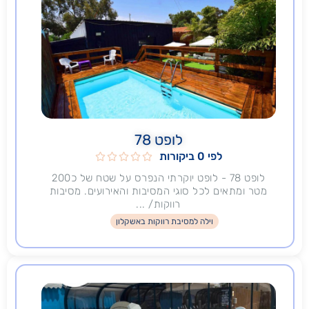
לופט 78
לפי 0 ביקורות





לופט 78 - לופט יוקרתי הנפרס על שטח של כ200
מטר ומתאים לכל סוגי המסיבות והאירועים. מסיבות
רווקות/ ...
וילה למסיבת רווקות באשקלון